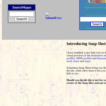
SearchHippo
Cipinet Search En
Enter Your Keywo
Submit Your Webs
Introducing Snap Sho
I have installed a nice little tool on
visual previews of the
destination si
profiles
,
IMDb profiles
and
Amazon 
stock charts
and
more
.
Sometimes Snap Shots bring you the
the site, while other times it lets y
link or not.
Should you decide this is not for yo
corner of the Snap Shot and opt-o