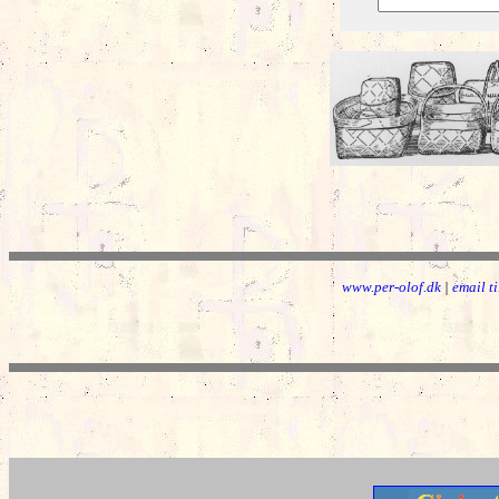
www.per-olof.dk
|
email t