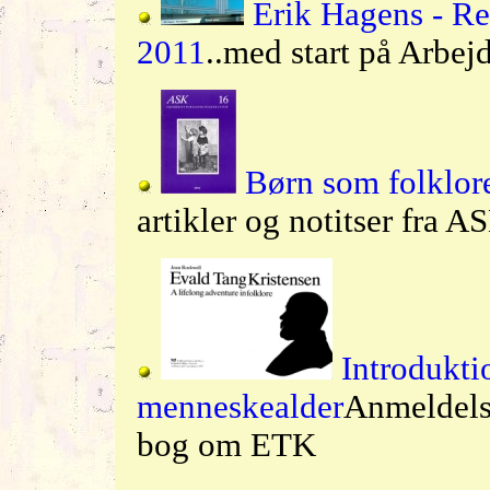
Erik Hagens - Re
2011
..med start på Arbe
Børn som folklo
artikler og notitser fra 
Introduktio
menneskealder
Anmeldels
bog om ETK