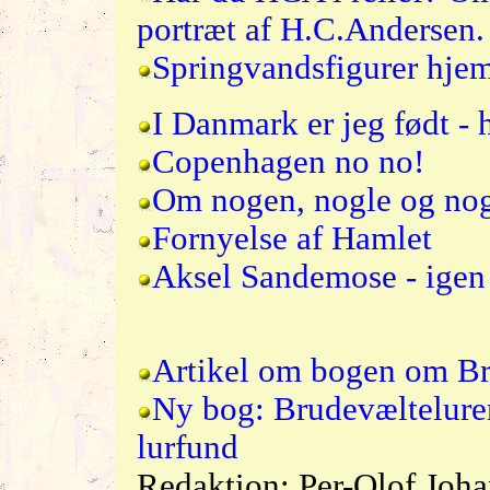
portræt af H.C.Andersen.
Springvandsfigurer hjem 
I Danmark er jeg født -
Copenhagen no no!
Om nogen, nogle og noge
Fornyelse af Hamlet
Aksel Sandemose - igen
Artikel om bogen om Br
Ny bog: Brudevæltelurer
lurfund
Redaktion: Per-Olof Joh