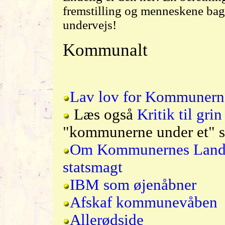
fremstilling og menneskene bag
undervejs!
Kommunalt
Lav lov for Kommunern
Læs også
Kritik til grin
"kommunerne under et" s
Om Kommunernes Landsf
statsmagt
IBM som øjenåbner
Afskaf kommunevåben
Allerødside