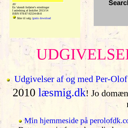
Searc
AV
En 'ukendt forfatter's erindringer
I anledning af årskiftet 2013/14
ISBN 978-87-92534-08-8
Ikke til salg /
gratis download
UDGIVELSE
Udgivelser af og med Per-Olof
2010
læsmig.dk
! Jo domæne
Min hjemmeside på perolofdk.