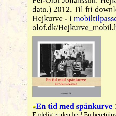
Per-Olof Johansson: Hejk
dato.) 2012. Til fri down
Hejkurve - i
mobiltilpass
olof.dk/Hejkurve_mobil.h
En tid med spånkurve
Endelig er den her! En beretni