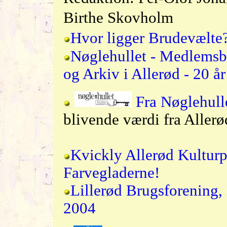
Birthe Skovholm
Hvor ligger Brudevælte
Nøglehullet - Medlemsbl
og Arkiv i Allerød - 20 år
Fra Nøglehull
blivende værdi fra Alle
Kvickly Allerød Kulturpr
Farvegladerne!
Lillerød Brugsforening,
2004