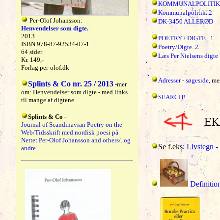
KOMMUNALPOLITIK.
Kommunalpolitik..2
Per-Olof Johansson:
DK-3450 ALLERØD
Henvendelser som digte.
2013
POETRY / DIGTE...1
ISBN 978-87-92534-07-1
Poetry/Digte..2
64 sider
Læs Per Nielsens digte 
Kr. 149,-
Forlag per-olof.dk
Adresser - søgeside,
mes
Splints & Co nr. 25 / 2013
-mer
om: Henvendelser som digte - med links
SEARCH!
til mange af digtene.
Splints & Co -
Journal of Scandinavian Poetry on the
Web/Tidsskrift med nordisk poesi på
Nettet Per-Olof Johansson and others/..og
Se f.eks:
Livstegn -
andre
Definitio