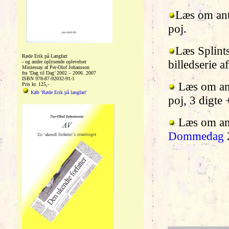
Læs om an
poj.
Læs Splint
Røde Erik på Langfart
billedserie af
- og andre oplysende oplevelser
Miniessay af Per-Olof Johansson
fra ’Dag til Dag’ 2002 – 2006. 2007
ISBN 978-87-92032-91-1
Læs om an
Pris kr. 125,-
Køb 'Røde Erik på langfart'
poj, 3 digte 
Læs om an
Dommedag