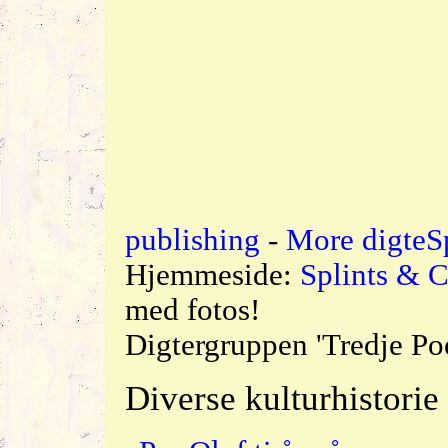
publishing
-
More digte
S
Hjemmeside:
Splints & C
med fotos!
Digtergruppen 'Tredje P
Diverse kulturhistorie