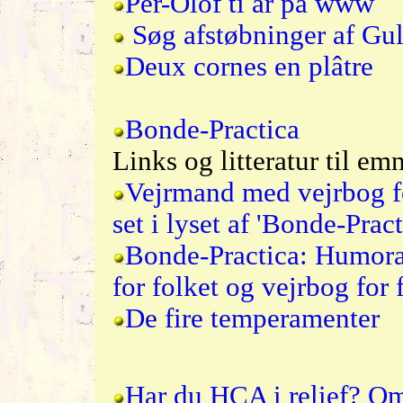
Per-Olof ti år på www
Søg afstøbninger af Gu
Deux cornes en plâtre
Bonde-Practica
Links og litteratur til emn
Vejrmand med vejrbog f
set i lyset af 'Bonde-Prac
Bonde-Practica: Humoralp
for folket og vejrbog for 
De fire temperamenter
Har du HCA i relief? O