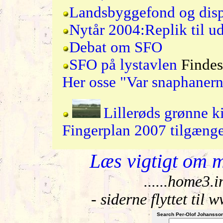
Landsbyggefond og disps
Nytår 2004:Replik til u
Debat om SFO
SFO på lystavlen
Findes
Her osse "Var snaphanerne
Lillerøds grønne kil
Fingerplan 2007 tilgænge
Læs vigtigt om 
......home3.i
- siderne flyttet til 
Search Per-Olof Johansso