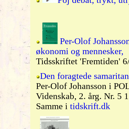
Poj debat, trykt, ut
Per-Olof Johansso
økonomi og mennesker,
Tidsskriftet 'Fremtiden' 
Den foragtede samaritan
Per-Olof Johansson i POLI
Videnskab, 2. årg. Nr. 5 
Samme i
tidskrift.dk