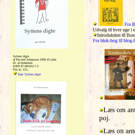
Fra B
Udvalg til hver uge i e
Introduktion til Bon
Fra blok-bog til blog-
Syttens digte
af Per-olof Johansson 2008 43 sider
Ill. af forfatteren
ISBN 87-985452-7-2
Pris kr. 125,-
Køb 'Syttens digte'
Læs om an
poj.
Læs on ant