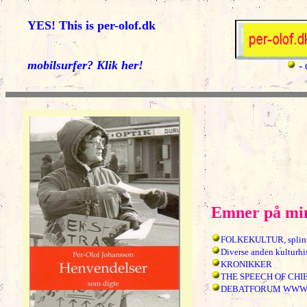
YES! This is per-olof.dk
mobilsurfer? Klik her!
-
Emner på min
FOLKEKULTUR, splint
Diverse anden kulturhi
KRONIKKER
THE SPEECH OF CHI
DEBATFORUM WW