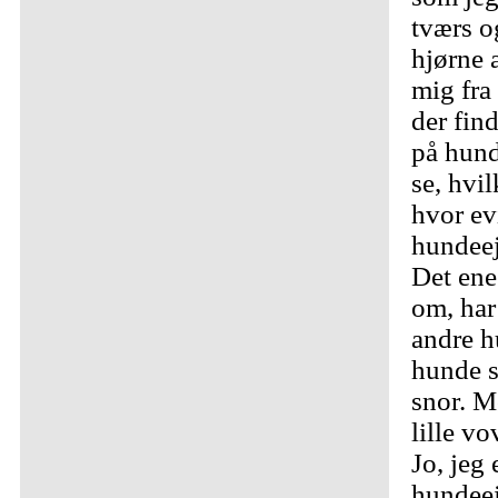
tværs o
hjørne a
mig fra 
der fin
på hund
se, hvil
hvor ev
hundeej
Det ene
om, har 
andre h
hunde s
snor. M
lille vo
Jo, jeg 
hundeej