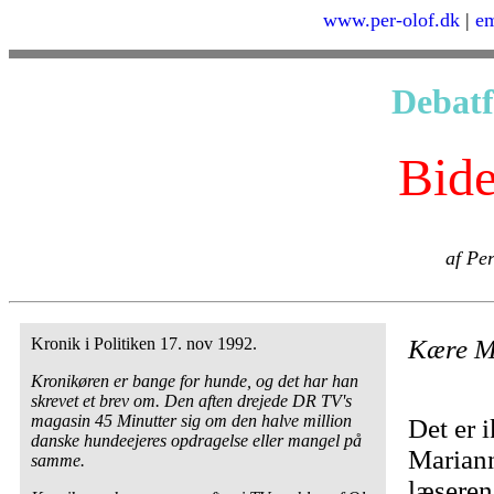
www.per-olof.dk
|
em
Deba
Bide
af Pe
Kronik i Politiken 17. nov 1992.
Kære M
Kronikøren er bange for hunde, og det har han
skrevet et brev om. Den aften drejede DR TV's
magasin 45 Minutter sig om den halve million
Det er 
danske hundeejeres opdragelse eller mangel på
Mariann
samme.
læseren,