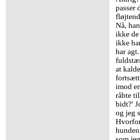
passer 
fløjten
Nå, han 
ikke de 
ikke ha
har agt
fuldstæ
at kald
fortsæt
imod en
råbte ti
bidt?' J
og jeg s
Hvorfor
hunden 
som jeg