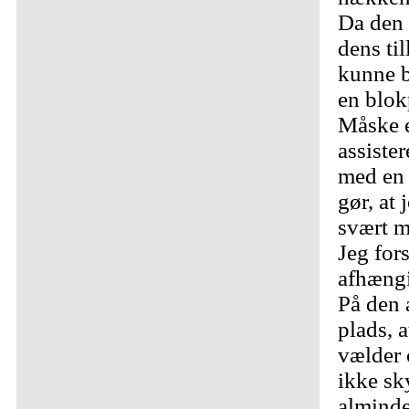
Da den s
dens til
kunne b
en blok
Måske e
assiste
med en 
gør, at 
svært m
Jeg fors
afhæng
På den a
plads, a
vælder 
ikke sk
alminde