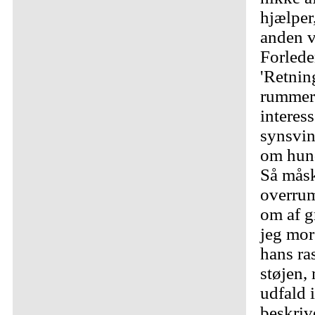
hjælper,
anden v
Forlede
'Retnin
rummer 
interes
synsvink
om hun
Så måsk
overrum
om af gr
jeg mor
hans ra
støjen, 
udfald 
beskriv