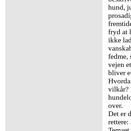
hund, j
prosadi
fremtid
fryd at
ikke la
vanskab
fedme, 
vejen e
bliver 
Hvordan
vilkår?
hundelo
over.
Det er 
rettere:
Temaet e