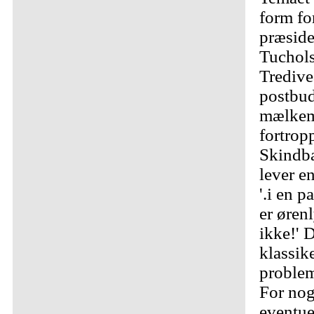
form for
præside
Tuchols
Tredive
postbud
mælkem
fortrop
Skindba
lever en
'.i en p
er ørenl
ikke!' D
klassik
problem
For nog
eventue