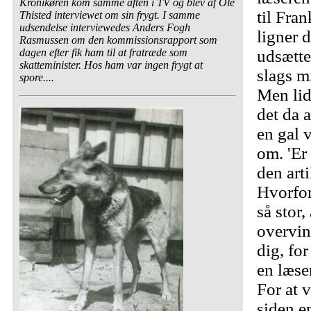
Kronikøren kom samme aften i TV og blev af Ole
til Fra
Thisted interviewet om sin frygt. I samme
udsendelse interviewedes Anders Fogh
ligner 
Rasmussen om den kommissionsrapport som
dagen efter fik ham til at fratræde som
udsætte
skatteminister. Hos ham var ingen frygt at
slags m
spore....
Men lid
det da a
en gal 
om. 'Er
den arti
Hvorfor
så stor,
overvin
dig, for
en læse
For at 
siden e