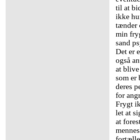
til at b
ikke hu
tænder 
min fry
sand ps
Det er 
også an
at bliv
som er 
deres p
for ang
Frygt i
let at s
at fores
mennesk
fortæll