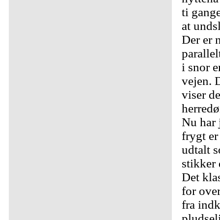
ti gang
at unds
Der er 
parallel
i snor 
vejen. 
viser d
herredø
Nu har 
frygt e
udtalt 
stikker
Det kla
for ove
fra ind
pludsel