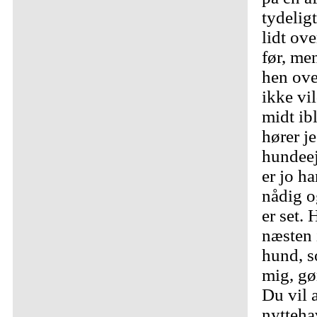
tydelig
lidt ov
før, men
hen ove
ikke vi
midt ib
hører je
hundeeje
er jo ha
nådig o
er set. 
næsten 
hund, so
mig, gø
Du vil a
nytteha