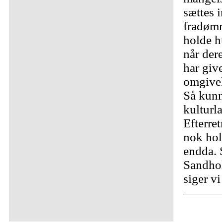
sættes 
fradømm
holde h
når der
har give
omgivel
Så kunne
kulturl
Efterre
nok hol
endda. 
Sandhol
siger v