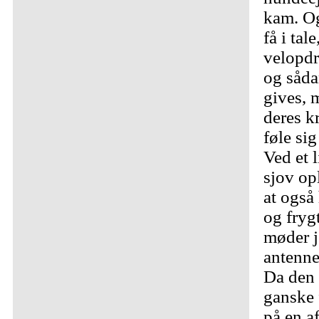
kam. Og
få i tale
velopdr
og såda
gives, 
deres k
føle sig
Ved et l
sjov opl
at også
og fryg
møder j
antenne
Da den
ganske 
på en af