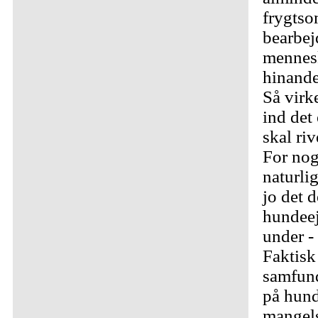
frygtso
bearbej
mennes
hinande
Så virk
ind det 
skal ri
For nog
naturlig
jo det d
hundeej
under -
Faktisk 
samfund
på hunde
mangel