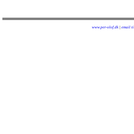
www.per-olof.dk
|
email t