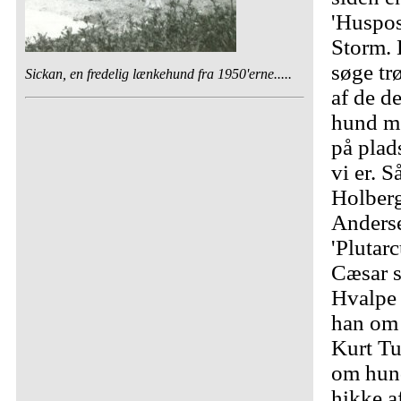
'Huspos
Storm. 
søge tr
Sickan, en fredelig lænkehund fra 1950'erne.....
af de d
hund me
på plad
vi er. S
Holberg
Anderse
'Plutarc
Cæsar s
Hvalpe 
han om 
Kurt Tu
om hund
hikke af