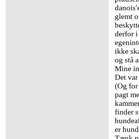
danois'e
glemt 
beskytt
derfor i
egeninte
ikke sk
og stå 
Mine in
Det var 
(Og for
pagt me
kammera
finder 
hundeaf
er hunde
Tænk på