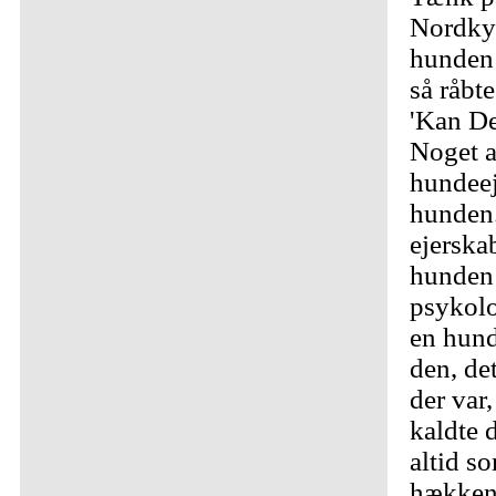
Nordkys
hunden 
så råbt
'Kan De
Noget a
hundeej
hunden.
ejerskab
hunden 
psykolo
en hund
den, det
der var
kaldte 
altid s
hækken,