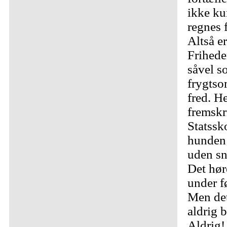
ikke ku
regnes 
Altså e
Frihede
såvel s
frygtso
fred. H
fremskr
Statssko
hunden
uden sn
Det høre
under f
Men det
aldrig 
Aldrig!